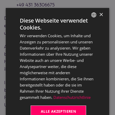
+49 431 36306675
×
Die abgegebenen Meldungen durchlaufen dann
Diese Webseite verwendet
einen definierten Prozess und werden detailliert
Cookies.
GERMAN
und unabhängig geprüft.
Wir verwenden Cookies, um Inhalte und
ENGLISH
Anzeigen zu personalisieren und unseren
Alle Meldungen werden vertraulich durch die
Datenverkehr zu analysieren. Wir geben
beauftragten Personen behandelt und die
Informationen über Ihre Nutzung unserer
Website auch an unsere Werbe- und
hinweisgebende Person entscheidet selbst, ob sie
Analysepartner weiter, die diese
ihre Identität wahren möchte oder nicht.
möglicherweise mit anderen
Informationen kombinieren, die Sie ihnen
Im Sinne der Fairness möchten wir jedoch
bereitgestellt haben oder die sie im
betonen, dass solange ein Verstoß bzw.
Rahmen Ihrer Nutzung ihrer Dienste
Fehlverhalten nicht nachgewiesen ist, die
gesammelt haben.
Datenschutzrichtlinie
Unschuldsvermutung besteht.
ALLE AKZEPTIEREN