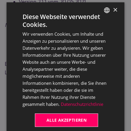
Version 2.1.1 vom 20.05.2021
×
Version 3.0 vom 18.01.2022
Diese Webseite verwendet
Cookies.
Nutzung:
GERMAN
Wir verwenden Cookies, um Inhalte und
ENGLISH
Version 2.1 vom 20.05.2021
Anzeigen zu personalisieren und unseren
Datenverkehr zu analysieren. Wir geben
Version 3.0 vom 18.01.2022
Informationen über Ihre Nutzung unserer
Website auch an unsere Werbe- und
Bitte beachten Sie auch die Microsoft
Analysepartner weiter, die diese
Lizenzbedingungen.
möglicherweise mit anderen
Informationen kombinieren, die Sie ihnen
bereitgestellt haben oder die sie im
Rahmen Ihrer Nutzung ihrer Dienste
gesammelt haben.
Datenschutzrichtlinie
ALLE AKZEPTIEREN