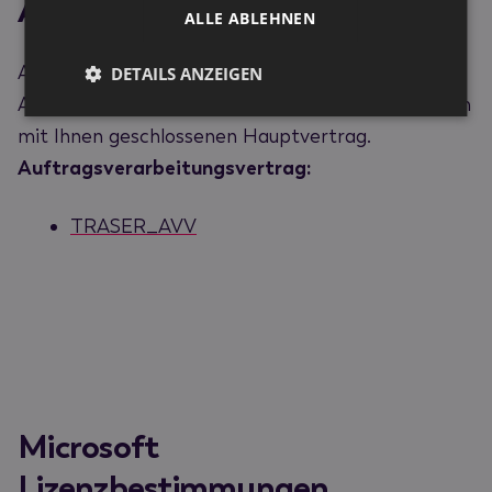
Auftragsverarbeitungsvertrag
ALLE ABLEHNEN
Auf dieser Seite finden Sie den aktuell gültigen
DETAILS ANZEIGEN
Auftragsverarbeitungsvertrag, eine Anlage zu dem
mit Ihnen geschlossenen Hauptvertrag.
Auftragsverarbeitungsvertrag:
TRASER_AVV
Microsoft
Lizenzbestimmungen