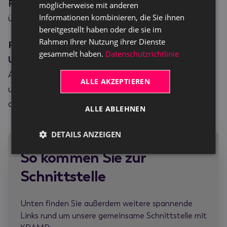
Für unsere SaaS-Kunden:
Die Schnittstelle kann
möglicherweise mit anderen
Informationen kombinieren, die Sie ihnen
über im
AppSource heruntergeladen
werden.
bereitgestellt haben oder die sie im
Rahmen Ihrer Nutzung ihrer Dienste
Für unseren Kunden außerhalb der SaaS-
gesammelt haben.
Datenschutzrichtlinie
Umgebung:
Sprechen Sie einfach Ihren oder Ihre
Ansprechpartner*in bei TRASER an - wir
ALLE AKZEPTIEREN
unterstützen Sie gern dabei, die Schnittstelle
anzubinden.
ALLE ABLEHNEN
DETAILS ANZEIGEN
So kommen Sie zur
Schnittstelle
Unten finden Sie außerdem weitere spannende
Links rund um unsere gemeinsame Schnittstelle mit