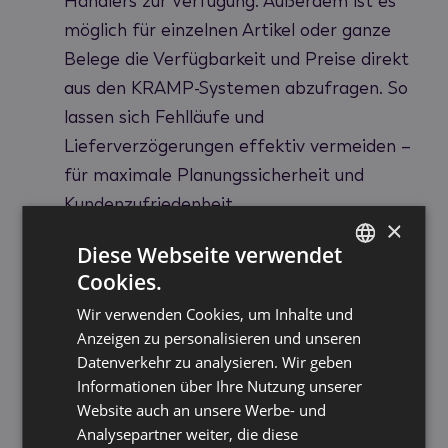
Händlers zur Verfügung. Außerdem ist es
möglich für einzelnen Artikel oder ganze
Belege die Verfügbarkeit und Preise direkt
aus den KRAMP-Systemen abzufragen. So
lassen sich Fehlläufe und
Lieferverzögerungen effektiv vermeiden –
für maximale Planungssicherheit und
Kundenzufriedenheit.
×
Diese Webseite verwendet
Direkte Bestellübertragung:
Via KRAMP-
Cookies.
Bestellschnittstelle lassen sich
GERMAN
Wir verwenden Cookies, um Inhalte und
Bestellungen direkt aus der eigenen
ENGLISH
Anzeigen zu personalisieren und unseren
Warenwirtschaft in den KRAMP-
Datenverkehr zu analysieren. Wir geben
Warenkorb übertragen – oder umgekehrt
Informationen über Ihre Nutzung unserer
Warenkörbe in das DMS importieren.
Website auch an unsere Werbe- und
Analysepartner weiter, die diese