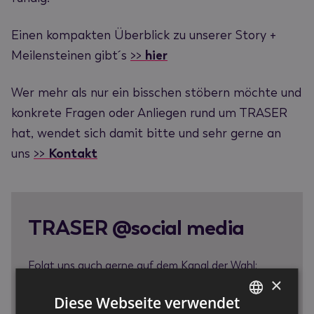
Einen kompakten Überblick zu unserer Story +
Meilensteinen gibt´ s
>>
hier
Wer mehr als nur ein bisschen stöbern möchte und
konkrete Fragen oder Anliegen rund um TRASER
hat, wendet sich damit bitte und sehr gerne an
uns
>>
Kontakt
TRASER @social media
Folgt uns auch gerne auf dem Kanal der Wahl:
×
• TRASER @LinkedIn
Diese Webseite verwendet